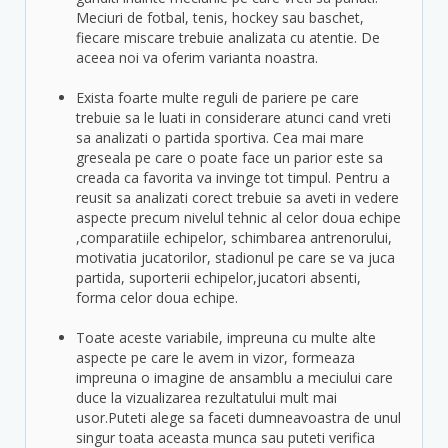
Meciuri de fotbal, tenis, hockey sau baschet,
fiecare miscare trebuie analizata cu atentie. De
aceea noi va oferim varianta noastra.
Exista foarte multe reguli de pariere pe care
trebuie sa le luati in considerare atunci cand vreti
sa analizati o partida sportiva. Cea mai mare
greseala pe care o poate face un parior este sa
creada ca favorita va invinge tot timpul. Pentru a
reusit sa analizati corect trebuie sa aveti in vedere
aspecte precum nivelul tehnic al celor doua echipe
,comparatiile echipelor, schimbarea antrenorului,
motivatia jucatorilor, stadionul pe care se va juca
partida, suporterii echipelor,jucatori absenti,
forma celor doua echipe.
Toate aceste variabile, impreuna cu multe alte
aspecte pe care le avem in vizor, formeaza
impreuna o imagine de ansamblu a meciului care
duce la vizualizarea rezultatului mult mai
usor.Puteti alege sa faceti dumneavoastra de unul
singur toata aceasta munca sau puteti verifica