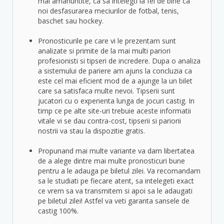
mai amanuntite, ca sa intelegti la fel de bine ca
noi desfasurarea meciurilor de fotbal, tenis,
baschet sau hockey.
Pronosticurile pe care vi le prezentam sunt
analizate si primite de la mai multi pariori
profesionisti si tipseri de incredere. Dupa o analiza
a sistemului de pariere am ajuns la concluzia ca
este cel mai eficient mod de a ajunge la un bilet
care sa satisfaca multe nevoi. Tipserii sunt
jucatori cu o experienta lunga de jocuri castig. In
timp ce pe alte site-uri trebuie aceste informatii
vitale vi se dau contra-cost, tipserii si pariorii
nostrii va stau la dispozitie gratis.
Propunand mai multe variante va dam libertatea
de a alege dintre mai multe pronosticuri bune
pentru a le adauga pe biletul zilei. Va recomandam
sa le studiati pe fiecare atent, sa intelegeti exact
ce vrem sa va transmitem si apoi sa le adaugati
pe biletul zilei! Astfel va veti garanta sansele de
castig 100%.