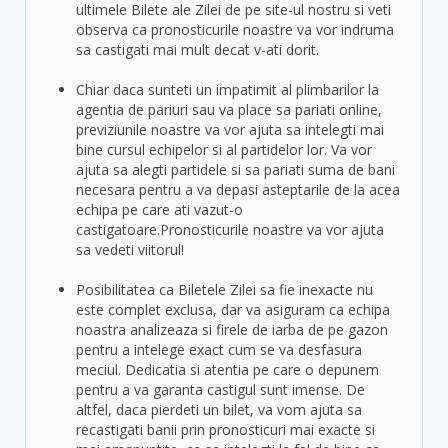
ultimele Bilete ale Zilei de pe site-ul nostru si veti
observa ca pronosticurile noastre va vor indruma
sa castigati mai mult decat v-ati dorit.
Chiar daca sunteti un impatimit al plimbarilor la
agentia de pariuri sau va place sa pariati online,
previziunile noastre va vor ajuta sa intelegti mai
bine cursul echipelor si al partidelor lor. Va vor
ajuta sa alegti partidele si sa pariati suma de bani
necesara pentru a va depasi asteptarile de la acea
echipa pe care ati vazut-o
castigatoare.Pronosticurile noastre va vor ajuta
sa vedeti viitorul!
Posibilitatea ca Biletele Zilei sa fie inexacte nu
este complet exclusa, dar va asiguram ca echipa
noastra analizeaza si firele de iarba de pe gazon
pentru a intelege exact cum se va desfasura
meciul. Dedicatia si atentia pe care o depunem
pentru a va garanta castigul sunt imense. De
altfel, daca pierdeti un bilet, va vom ajuta sa
recastigati banii prin pronosticuri mai exacte si