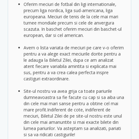
Oferim meciuri de fotbal din ligi internationale,
precum liga nordica, liga sud-americana, liga
europeana. Meciuri de tenis de la cele mai mari
turnee mondiale precum si cele de anvergura
scazuta. In baschet oferim meciuri din baschet-ul
european, dar si cel american.
Avem o lista variata de meciuri pe care v-o oferim
pentru a va alege exact meciurile dorite pentru a
le adauga la Biletul Zilei, dupa ce am analizat
atent fiecare variabila amintita si explicata mai
sus, pentru a va crea calea perfecta inspre
castiguri extraordinare.
Site-ul nostru va avea grija ca toate pariurile
dumneavoastra sa fie facute cu cap si sa aiba una
din cele mai mari sanse pentru a obtine cel mai
mare profit.Indiferent de cote, indiferent de
meciuri, Biletul Zilei de pe site-ul nostru este unul
din cele mai amanuntite si mai exacte bilete din
lumea pariurilor. Va asteptam sa analizati, pariati
si sa va ridicati castigurile!