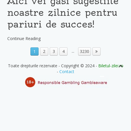
Aici vei găsi sugestiile
noastre zilnice pentru
pariuri de succes!
Continue Reading
...
1
2
3
4
3230
Toate drepturile rezervate - Copyright © 2024 -
Biletul-zilei.ro
-
Contact