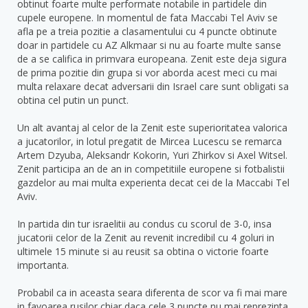
obtinut foarte multe performate notabile in partidele din
cupele europene. In momentul de fata Maccabi Tel Aviv se
afla pe a treia pozitie a clasamentului cu 4 puncte obtinute
doar in partidele cu AZ Alkmaar si nu au foarte multe sanse
de a se califica in primvara europeana. Zenit este deja sigura
de prima pozitie din grupa si vor aborda acest meci cu mai
multa relaxare decat adversarii din Israel care sunt obligati sa
obtina cel putin un punct.
Un alt avantaj al celor de la Zenit este superioritatea valorica
a jucatorilor, in lotul pregatit de Mircea Lucescu se remarca
Artem Dzyuba, Aleksandr Kokorin, Yuri Zhirkov si Axel Witsel.
Zenit participa an de an in competitiile europene si fotbalistii
gazdelor au mai multa experienta decat cei de la Maccabi Tel
Aviv.
In partida din tur israelitii au condus cu scorul de 3-0, insa
jucatorii celor de la Zenit au revenit incredibil cu 4 goluri in
ultimele 15 minute si au reusit sa obtina o victorie foarte
importanta.
Probabil ca in aceasta seara diferenta de scor va fi mai mare
in favoarea rusilor chiar daca cele 3 puncte nu mai reprezinta