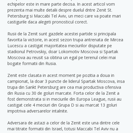
echipelor este in mare parte decisa. In acest articol vom
prezenta mai multe detalii despre duelul dntre Zenit St.
Petersburg si Maccabi Tel Aviv, un meci care va poate mari
castigurile daca alegeti pronosticul corect.
Rusii de la Zenit sunt gazdele acestei partide si principala
favorita la victorie, in acest sezon trupa antrenata de Mircea
Lucescu a castigat majoritatea meciurilor disputate pe
stadionul Petrovskiy, doar Lokomotiv Moscova si Spartak
Moscova au reusit sa obtina un egal pe terenul celei mai
bogate formatii din Rusia.
Zenit este clasata in acest moment pe pozitia a doua in
campionat, la doar 3 puncte de liderul Spartak Moscova, insa
trupa din Sankt Petersburg are cea mai productiva ofensiva
din Rusia cu 30 de goluri marcate. Forta celor de la Zenit a
fost demonstrata si in meciurile din Europa League, rusii au
castigat cele 4 meciuri din Grupa D si au marcat 13 goluri
impotriva adversarelor intalnite.
Adversara de astazi a celor de la Zenit este una dintre cele
mai titrate formatii din Israel, totusi Maccabi Tel Aviv nu a