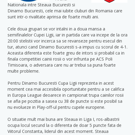
Nationala intre Steaua Bucuresti si
Dinamo Bucuresti, cele mai iubite cluburi din Romania care
sunt intr-o rivalitate aprinsa de foarte multi ani.
Cele doua grupari se vor intalni in a doua mansa a
semifinalelor Cupei Ligii, iar in partida care va incepe de la ora
20:00 stelistii vor incerca sa se revanseze pentru esecul din
tur, atunci cand Dinamo Bucuresti s-a impus cu scorul de 4-1.
Aceasta diferenta este foarte greu de intors si probabil ca in
finala competitiei cainii rosii o vor infrunta pe ACS Poli
Timisoara, o adversara care nu ar trebui sa puna foarte
multe probleme.
Pentru Dinamo Bucuresti Cupa Ligii reprezinta in acest
moment cea mai accesibila oportunitate pentru a se califica
in Europa League deoarece in campionat trupa cainilor rosii
se afla pe pozitia a sasea cu 38 de puncte si este posibil sa
nu evolueze in Play-off-ul pentru cupele europene.
O situatie mult mai buna are Steaua in Liga I, ros-albastrii
ocupa locul secund la o diferenta de doar 5 puncte fata de
Viitorul Constanta, liderul din acest moment. Steaua