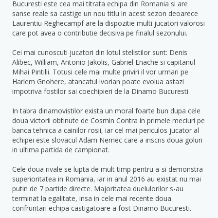
Bucuresti este cea mai titrata echipa din Romania si are
sanse reale sa castige un nou titlu in acest sezon deoarece
Laurentiu Reghecampf are la dispozitie multi jucatori valorosi
care pot avea o contributie decisiva pe finalul sezonului.
Cei mai cunoscuti jucatori din lotul stelistilor sunt: Denis
Alibec, William, Antonio Jakolis, Gabriel Enache si capitanul
Mihai Pintilii. Totusi cele mai multe priviri il vor urmari pe
Harlem Gnohere, atancatul ivorian poate evolua astazi
impotriva fostilor sai coechipieri de la Dinamo Bucuresti.
In tabra dinamovistilor exista un moral foarte bun dupa cele
doua victorii obtinute de Cosmin Contra in primele meciuri pe
banca tehnica a cainilor rosii, iar cel mai periculos jucator al
echipei este slovacul Adam Nemec care a inscris doua goluri
in ultima partida de campionat.
Cele doua rivale se lupta de mult timp pentru a-si demonstra
superioritatea in Romania, iar in anul 2016 au existat nu mai
putin de 7 partide directe. Majoritatea duelulorilor s-au
terminat la egalitate, insa in cele mai recente doua
confruntari echipa castigatoare a fost Dinamo Bucuresti.