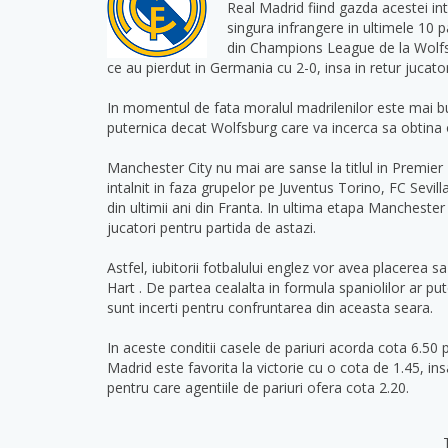
Real Madrid fiind gazda acestei inta
singura infrangere in ultimele 10 pa
din Champions League de la Wolfsb
ce au pierdut in Germania cu 2-0, insa in retur jucato
In momentul de fata moralul madrilenilor este mai bu
puternica decat Wolfsburg care va incerca sa obtina 
Manchester City nu mai are sanse la titlul in Premier
intalnit in faza grupelor pe Juventus Torino, FC Sev
din ultimii ani din Franta. In ultima etapa Mancheste
jucatori pentru partida de astazi.
Astfel, iubitorii fotbalului englez vor avea placerea
Hart . De partea cealalta in formula spaniolilor ar p
sunt incerti pentru confruntarea din aceasta seara.
In aceste conditii casele de pariuri acorda cota 6.50 p
Madrid este favorita la victorie cu o cota de 1.45, ins
pentru care agentiile de pariuri ofera cota 2.20.