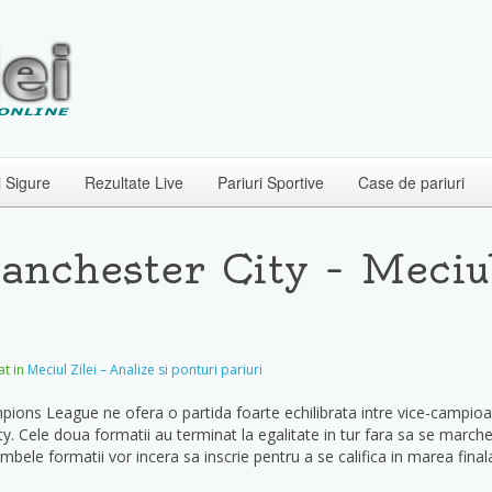
i Sigure
Rezultate Live
Pariuri Sportive
Case de pariuri
nchester City – Meciul
at in
Meciul Zilei – Analize si ponturi pariuri
ons League ne ofera o partida foarte echilibrata intre vice-campioana
. Cele doua formatii au terminat la egalitate in tur fara sa se marchez
mbele formatii vor incera sa inscrie pentru a se califica in marea final