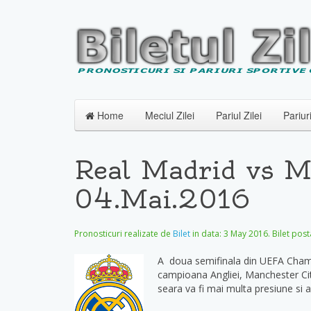
Home
Meciul Zilei
Pariul Zilei
Pariur
Real Madrid vs Ma
04.Mai.2016
Pronosticuri realizate de
Bilet
in data:
3 May 2016
. Bilet post
A doua semifinala din UEFA Champi
campioana Angliei, Manchester City
seara va fi mai multa presiune si a