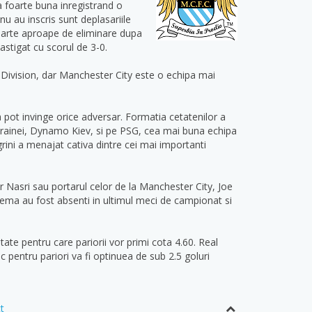
rma foarte buna inregistrand o
nu au inscris sunt deplasariile
foarte aproape de eliminare dupa
astigat cu scorul de 3-0.
 Division, dar Manchester City este o echipa mai
 pot invinge orice adversar. Formatia cetatenilor a
Ucrainei, Dynamo Kiev, si pe PSG, cea mai buna echipa
rini a menajat cativa dintre cei mai importanti
r Nasri sau portarul celor de la Manchester City, Joe
nzema au fost absenti in ultimul meci de campionat si
itate pentru care pariorii vor primi cota 4.60. Real
ic pentru pariori va fi optinuea de sub 2.5 goluri
t