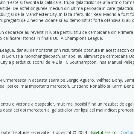
lniri este si favorita la calificare, trupa galacticilor se afla intr-o fo
rtide. De altfel singurele meciuri din ultima perioada in care galacticii 
urg si de la Manchester City. In faza sferturilor Real Madrid a fost 
rii pregatiti de Zinedine Zidane si-au demonstrat forta ofensiva si au c
n deoarece au revenit in lupta pentru titlu de campioana din Primera
o calificare istorica in finala UEFA Champions League.
 League, dar au demonstrat prin rezultatele obtinute in acest sezon ca
illa si Borussia Monchengladbach, iar apoi au eliminat pe campioana 
r City a pierdut cu scorul de 4-2 la FC Southampton, insa Manuel Pelleg
 sa-i urmareasca in aceasta seara pe Sergio Aguero, Wilfried Bony, Sami
utea lipsi cei mai importanti marcatori, Cristiano Ronaldo si Karim Be
entru o victorie a oaspetilor, mult mai posibil fiind un rezultat de egal
a daca cei doi marcatori ai galacticilor vor lipsi cel mai indicat pronost
Toate drepturile rezervate - Copyright © 2024 -
Biletul-zilei.ro
-
Contac