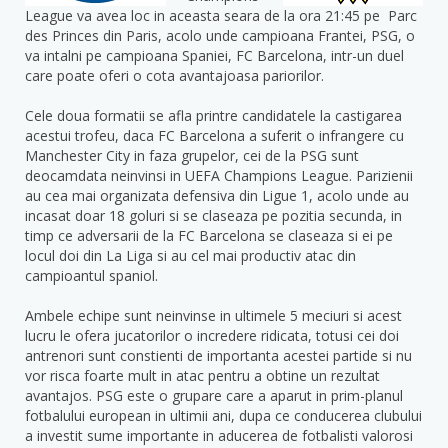
League va avea loc in aceasta seara de la ora 21:45 pe Parc
des Princes din Paris, acolo unde campioana Frantei, PSG, o
va intalni pe campioana Spaniei, FC Barcelona, intr-un duel
care poate oferi o cota avantajoasa pariorilor.
Cele doua formatii se afla printre candidatele la castigarea
acestui trofeu, daca FC Barcelona a suferit o infrangere cu
Manchester City in faza grupelor, cei de la PSG sunt
deocamdata neinvinsi in UEFA Champions League. Parizienii
au cea mai organizata defensiva din Ligue 1, acolo unde au
incasat doar 18 goluri si se claseaza pe pozitia secunda, in
timp ce adversarii de la FC Barcelona se claseaza si ei pe
locul doi din La Liga si au cel mai productiv atac din
campioantul spaniol.
Ambele echipe sunt neinvinse in ultimele 5 meciuri si acest
lucru le ofera jucatorilor o incredere ridicata, totusi cei doi
antrenori sunt constienti de importanta acestei partide si nu
vor risca foarte mult in atac pentru a obtine un rezultat
avantajos. PSG este o grupare care a aparut in prim-planul
fotbalului european in ultimii ani, dupa ce conducerea clubului
a investit sume importante in aducerea de fotbalisti valorosi