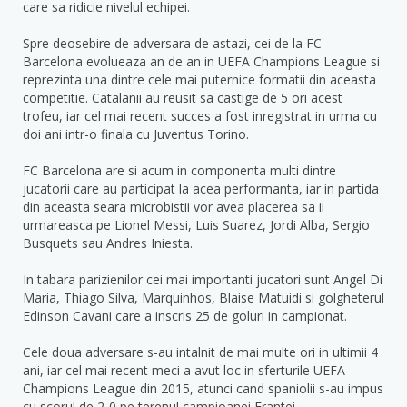
care sa ridicie nivelul echipei.
Spre deosebire de adversara de astazi, cei de la FC
Barcelona evolueaza an de an in UEFA Champions League si
reprezinta una dintre cele mai puternice formatii din aceasta
competitie. Catalanii au reusit sa castige de 5 ori acest
trofeu, iar cel mai recent succes a fost inregistrat in urma cu
doi ani intr-o finala cu Juventus Torino.
FC Barcelona are si acum in componenta multi dintre
jucatorii care au participat la acea performanta, iar in partida
din aceasta seara microbistii vor avea placerea sa ii
urmareasca pe Lionel Messi, Luis Suarez, Jordi Alba, Sergio
Busquets sau Andres Iniesta.
In tabara parizienilor cei mai importanti jucatori sunt Angel Di
Maria, Thiago Silva, Marquinhos, Blaise Matuidi si golgheterul
Edinson Cavani care a inscris 25 de goluri in campionat.
Cele doua adversare s-au intalnit de mai multe ori in ultimii 4
ani, iar cel mai recent meci a avut loc in sferturile UEFA
Champions League din 2015, atunci cand spaniolii s-au impus
cu scorul de 2-0 pe terenul campioanei Frantei.