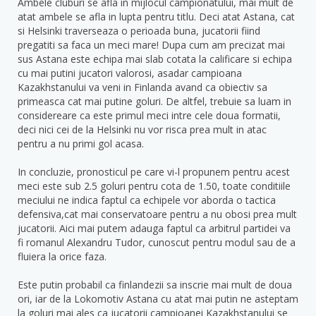
Ambele cluburi se afla in mijlocul campionatului, mai mult de
atat ambele se afla in lupta pentru titlu. Deci atat Astana, cat
si Helsinki traverseaza o perioada buna, jucatorii fiind
pregatiti sa faca un meci mare! Dupa cum am precizat mai
sus Astana este echipa mai slab cotata la calificare si echipa
cu mai putini jucatori valorosi, asadar campioana
Kazakhstanului va veni in Finlanda avand ca obiectiv sa
primeasca cat mai putine goluri. De altfel, trebuie sa luam in
considereare ca este primul meci intre cele doua formatii,
deci nici cei de la Helsinki nu vor risca prea mult in atac
pentru a nu primi gol acasa.
In concluzie, pronosticul pe care vi-l propunem pentru acest
meci este sub 2.5 goluri pentru cota de 1.50, toate conditiile
meciului ne indica faptul ca echipele vor aborda o tactica
defensiva,cat mai conservatoare pentru a nu obosi prea mult
jucatorii. Aici mai putem adauga faptul ca arbitrul partidei va
fi romanul Alexandru Tudor, cunoscut pentru modul sau de a
fluiera la orice faza.
Este putin probabil ca finlandezii sa inscrie mai mult de doua
ori, iar de la Lokomotiv Astana cu atat mai putin ne asteptam
la goluri mai ales ca jucatorii campioanei Kazakhstanului se