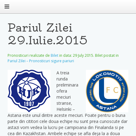
Pariul Zilei
29.Iulie.2015
Pronosticuri realizate de
Bilet
in data:
29 July 2015
. Bilet postat in
Pariul Zilei – Pronosticuri sigure pariuri
A treia
runda
preliminara
ofera
meciuri
stranse,
Helsinki –
Astana este unul dintre aceste meciuri. Poate pentru o buna
parte din cititori cele doua echipe nu sunt prea cunoscute dar
astazi vom vedea la lucru pe campioana din Finalanda si pe
cea din Kazakhstan. Ambele echipe se afla deja la a doua