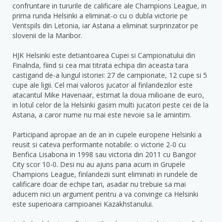
confruntare in tururile de calificare ale Champions League, in
prima runda Helsinki a eliminat-o cu o dubla victorie pe
Ventspils din Letonia, iar Astana a eliminat surprinzator pe
slovenii de la Maribor.
HJK Helsinki este detiantoarea Cupei si Campionatului din
Finalnda, fiind si cea mai titrata echipa din aceasta tara
castigand de-a lungul istoriei: 27 de campionate, 12 cupe si 5
cupe ale ligii. Cel mai valoros jucator al finlandezilor este
atacantul Mike Havenaar, estimat la doua milioane de euro,
in lotul celor de la Helsinki gasim multi jucatori peste cei de la
Astana, a caror nume nu mai este nevoie sa le amintim.
Participand apropae an de an in cupele europene Helsinki a
reusit si cateva performante notabile: o victorie 2-0 cu
Benfica Lisabona in 1998 sau victoria din 2011 cu Bangor
City scor 10-0. Desi nu au ajuns pana acum in Grupele
Champions League, finlandezii sunt eliminati in rundele de
calificare doar de echipe tari, asadar nu trebuie sa mai
aducem nici un argument pentru a va convinge ca Helsinki
este superioara campioanei Kazakhstanului.