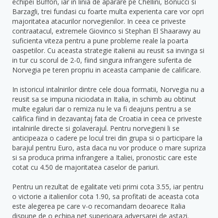
echipei Buffon, iar in linia de aparare pe Chellini, Bonucci si
Barzagli, trei fundasi cu foarte multa experienta care vor opri
majoritatea atacurilor norvegienilor. In ceea ce priveste
contraatacul, extremele Giovinco si Stephan El Shaarawy au
suficienta viteza pentru a pune probleme reale la poarta
oaspetilor. Cu aceasta strategie italienii au reusit sa invinga si
in tur cu scorul de 2-0, fiind singura infrangere suferita de
Norvegia pe teren propriu in aceasta campanie de calificare.
In istoricul intalnirilor dintre cele doua formatii, Norvegia nu a
reusit sa se impuna niciodata in Italia, in schimb au obtinut
multe egaluri dar o remiza nu le va fi deajuns pentru a se
califica fiind in dezavantaj fata de Croatia in ceea ce priveste
intalnirile directe si golaverajul. Pentru norvegieni li se
anticipeaza o cadere pe locul trei din grupa si o participare la
barajul pentru Euro, asta daca nu vor produce o mare supriza
si sa produca prima infrangere a Italiei, pronostic care este
cotat cu 4.50 de majoritatea caselor de pariuri.
Pentru un rezultat de egalitate veti primi cota 3.55, iar pentru
o victorie a italienilor cota 1.90, sa profitati de aceasta cota
este alegerea pe care v-o recomandam deoarece Italia
dispune de o echipa net superioara adversarei de astazi.