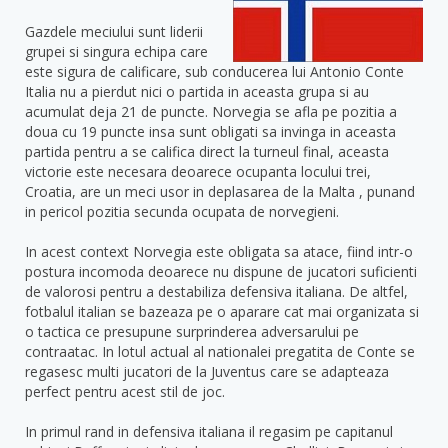
Gazdele meciului sunt liderii
grupei si singura echipa care
este sigura de calificare, sub conducerea lui Antonio Conte
Italia nu a pierdut nici o partida in aceasta grupa si au
acumulat deja 21 de puncte. Norvegia se afla pe pozitia a
doua cu 19 puncte insa sunt obligati sa invinga in aceasta
partida pentru a se califica direct la turneul final, aceasta
victorie este necesara deoarece ocupanta locului trei,
Croatia, are un meci usor in deplasarea de la Malta , punand
in pericol pozitia secunda ocupata de norvegieni.
In acest context Norvegia este obligata sa atace, fiind intr-o
postura incomoda deoarece nu dispune de jucatori suficienti
de valorosi pentru a destabiliza defensiva italiana. De altfel,
fotbalul italian se bazeaza pe o aparare cat mai organizata si
o tactica ce presupune surprinderea adversarului pe
contraatac. In lotul actual al nationalei pregatita de Conte se
regasesc multi jucatori de la Juventus care se adapteaza
perfect pentru acest stil de joc.
In primul rand in defensiva italiana il regasim pe capitanul