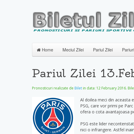
Home
Meciul Zilei
Pariul Zilei
Pariur
Pariul Zilei 13.F
Pronosticuri realizate de
Bilet
in data:
12 February 2016
. Bil
Al doilea meci din aceasta e
PSG, care vor primi pe Parc de
ofera o cota avantajoasa pe
PSG este lider necontenstat 
nici o infrangere. Astfel in