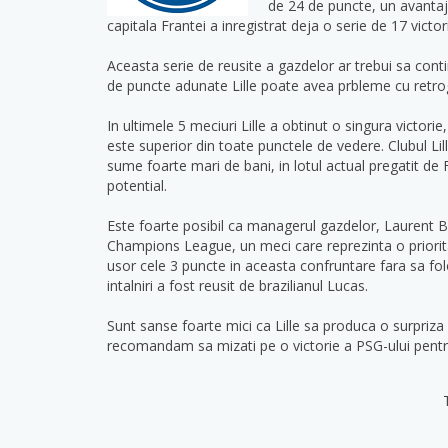
de 24 de puncte, un avantaj
capitala Frantei a inregistrat deja o serie de 17 vict
Aceasta serie de reusite a gazdelor ar trebui sa con
de puncte adunate Lille poate avea prbleme cu retrog
In ultimele 5 meciuri Lille a obtinut o singura victori
este superior din toate punctele de vedere. Clubul Lil
sume foarte mari de bani, in lotul actual pregatit de
potential.
Este foarte posibil ca managerul gazdelor, Laurent 
Champions League, un meci care reprezinta o prioritat
usor cele 3 puncte in aceasta confruntare fara sa folo
intalniri a fost reusit de brazilianul Lucas.
Sunt sanse foarte mici ca Lille sa produca o surpriza 
recomandam sa mizati pe o victorie a PSG-ului pentru