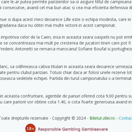
 care le-ar putea permite parizienilor sa-si asigure titlul de campioa
orii consecutve, avand cel mai bun atac si cea mai eficienta defensiva d
tinue si dupa acest meci deoarece Lille este o echipa modesta, care 
radarea daca nu obtin mai multe victorii in acest campionat.
e, impotriva celor de la Caen, insa in aceasta seara oaspetii nu pot emit
le se concentreaza mai mult pe cresterea de jucatori tineri care pot fi
 Frederic Antonetti se remarca marocanul Sofiane Boufal si portughezul
Blanc, sa odihneasca cativa titulari in aceasta seara deoarece urmea
e pentru clubul parizian. Totusi chiar daca ar folosi unele rezerve lot
seasca vedetele echipei. Partida din turul campionatului s-a terminat cu
in aceasta confruntare, agentiile de pariuri oferind cota 9.00 pentru s
 care pariorii vor obtine cota 1.40, o cota foarte generoasa avand in 
Toate drepturile rezervate - Copyright © 2024 -
Biletul-zilei.ro
-
Contac