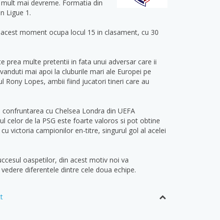
na mult mai devreme. Formatia din
in Ligue 1.
in acest moment ocupa locul 15 in clasament, cu 30
e prea multe pretentii in fata unui adversar care ii
 vanduti mai apoi la cluburile mari ale Europei pe
 Rony Lopes, ambii fiind jucatori tineri care au
za confruntarea cu Chelsea Londra din UEFA
ul celor de la PSG este foarte valoros si pot obtine
 victoria campionilor en-titre, singurul gol al acelei
uccesul oaspetilor, din acest motiv noi va
vedere diferentele dintre cele doua echipe.
t