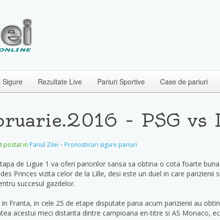
i Sigure
Rezultate Live
Pariuri Sportive
Case de pariuri
ebruarie.2016 – PSG vs L
et postat in
Pariul Zilei – Pronosticuri sigure pariuri
tapa de Ligue 1 va oferi pariorilor sansa sa obtina o cota foarte buna
s Princes vizita celor de la Lille, desi este un duel in care parizienii su
ntru succesul gazdelor.
in Franta, in cele 25 de etape disputate pana acum parizienii au obtin
aintea acestui meci distanta dintre campioana en-titre si AS Monaco, e