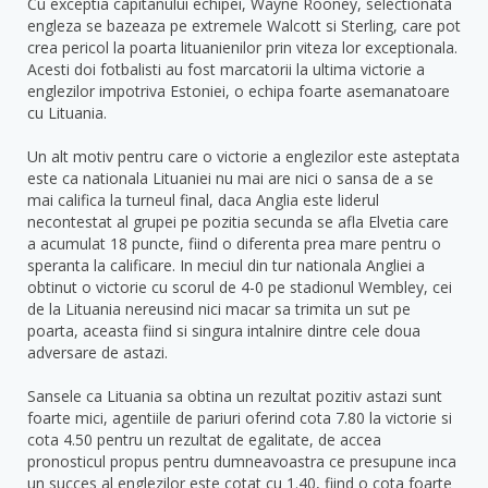
Cu exceptia capitanului echipei, Wayne Rooney, selectionata
engleza se bazeaza pe extremele Walcott si Sterling, care pot
crea pericol la poarta lituanienilor prin viteza lor exceptionala.
Acesti doi fotbalisti au fost marcatorii la ultima victorie a
englezilor impotriva Estoniei, o echipa foarte asemanatoare
cu Lituania.
Un alt motiv pentru care o victorie a englezilor este asteptata
este ca nationala Lituaniei nu mai are nici o sansa de a se
mai califica la turneul final, daca Anglia este liderul
necontestat al grupei pe pozitia secunda se afla Elvetia care
a acumulat 18 puncte, fiind o diferenta prea mare pentru o
speranta la calificare. In meciul din tur nationala Angliei a
obtinut o victorie cu scorul de 4-0 pe stadionul Wembley, cei
de la Lituania nereusind nici macar sa trimita un sut pe
poarta, aceasta fiind si singura intalnire dintre cele doua
adversare de astazi.
Sansele ca Lituania sa obtina un rezultat pozitiv astazi sunt
foarte mici, agentiile de pariuri oferind cota 7.80 la victorie si
cota 4.50 pentru un rezultat de egalitate, de accea
pronosticul propus pentru dumneavoastra ce presupune inca
un succes al englezilor este cotat cu 1.40, fiind o cota foarte