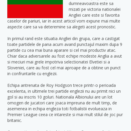
dumneavoastra este sa
mizati pe victoria nationalei
Angliei care este si favorita
caselor de pariuri, iar in acest articol vom expune mai multe
aspecte care sa va deteremine sa alegeti acest pronostic.
In primul rand este situatia Angliei din grupa, care a castigat
toate partidele de pana acum avand punctajul maxim dupa 9
partide cu cea mai buna aparare si cel mai productiv atac.
Chiar daca adversarele au fost echipe modeste Anglia a avut
si meciuri mai grele impotriva selectionatei Elvetiei si a
Sloveniei, care au fost cel mai aproape de a obtine un punct
in confruntarile cu englezii.
Echipa antrenata de Roy Hodgson trece printr-o perioada
excelenta, in ultimele trei partide englezii nu au primit nici un
gol si au inscris 10 goluri. Nationala Albionului are un lot
omogen de jucatori care joaca impreuna de mult timp, de
asemenea in echipa engleza toti fotbalistii evolueaza in
Premier League ceea ce intareste si mai mult stilul de joc pur
britanic.