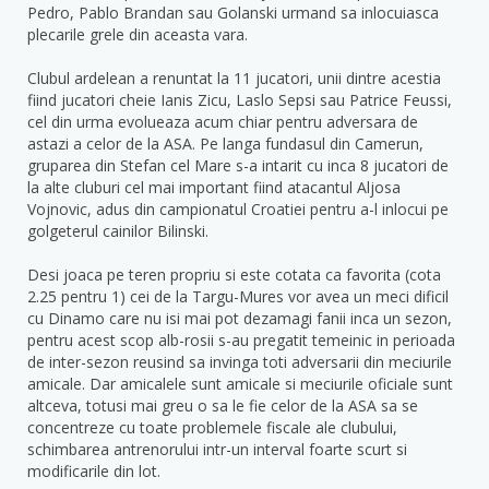
Pedro, Pablo Brandan sau Golanski urmand sa inlocuiasca
plecarile grele din aceasta vara.
Clubul ardelean a renuntat la 11 jucatori, unii dintre acestia
fiind jucatori cheie Ianis Zicu, Laslo Sepsi sau Patrice Feussi,
cel din urma evolueaza acum chiar pentru adversara de
astazi a celor de la ASA. Pe langa fundasul din Camerun,
gruparea din Stefan cel Mare s-a intarit cu inca 8 jucatori de
la alte cluburi cel mai important fiind atacantul Aljosa
Vojnovic, adus din campionatul Croatiei pentru a-l inlocui pe
golgeterul cainilor Bilinski.
Desi joaca pe teren propriu si este cotata ca favorita (cota
2.25 pentru 1) cei de la Targu-Mures vor avea un meci dificil
cu Dinamo care nu isi mai pot dezamagi fanii inca un sezon,
pentru acest scop alb-rosii s-au pregatit temeinic in perioada
de inter-sezon reusind sa invinga toti adversarii din meciurile
amicale. Dar amicalele sunt amicale si meciurile oficiale sunt
altceva, totusi mai greu o sa le fie celor de la ASA sa se
concentreze cu toate problemele fiscale ale clubului,
schimbarea antrenorului intr-un interval foarte scurt si
modificarile din lot.