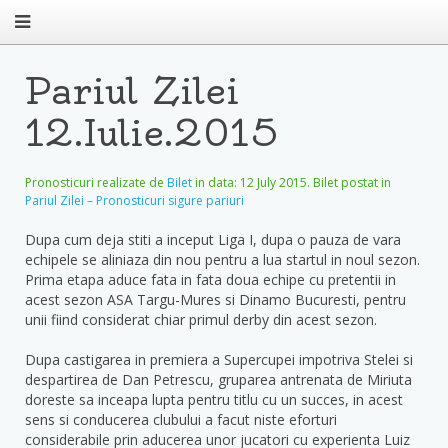
Pariul Zilei
12.Iulie.2015
Pronosticuri realizate de
Bilet
in data:
12 July 2015
. Bilet postat in
Pariul Zilei – Pronosticuri sigure pariuri
Dupa cum deja stiti a inceput Liga I, dupa o pauza de vara
echipele se aliniaza din nou pentru a lua startul in noul sezon.
Prima etapa aduce fata in fata doua echipe cu pretentii in
acest sezon ASA Targu-Mures si Dinamo Bucuresti, pentru
unii fiind considerat chiar primul derby din acest sezon.
Dupa castigarea in premiera a Supercupei impotriva Stelei si
despartirea de Dan Petrescu, gruparea antrenata de Miriuta
doreste sa inceapa lupta pentru titlu cu un succes, in acest
sens si conducerea clubului a facut niste eforturi
considerabile prin aducerea unor jucatori cu experienta Luiz