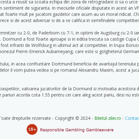
 acesta a reusit sa scoata echipa din zona de retrogradare si sa o urce
 sentiment de siguranta. In meciurile oficiale disputate in acest an V
tat foarte mult pe jucatorii gazdelor care acum au un moral ridicat. C
ce si de acest adversar si de a se califica in semifinalele competitiei
nitzer cu 2-0, de Paderborn cu 7-1, in optimi de Augsburg cu 2-0 iar
ui. Dormund a fost foarte aproape si in editia trecuta sa castige Cupa
fost infranti de Wolfsburg in ultimul act al competitiei. In trupa Bor
bonezul Pierre-Emerick Aubameyang, care este si golgheterul Germani
atului, in acea confruntare Dortmund beneficia de avantajul terenului p
lor il vom putea vedea si pe romanul Alexandru Maxim, acest a jucat s
oaspetilor, valoarea jucatorilor de la Dormund si motivatia acestora de
de pariuri acorda cota 1.55 pentru cei care aleg acest pariu, desi nu e
Toate drepturile rezervate - Copyright © 2024 -
Biletul-zilei.ro
-
Contac