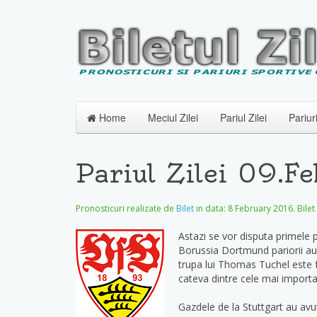
Home
Meciul Zilei
Pariul Zilei
Pariur
Pariul Zilei 09.F
Pronosticuri realizate de
Bilet
in data:
8 February 2016
. Bile
Astazi se vor disputa primele p
Borussia Dortmund pariorii au 
trupa lui Thomas Tuchel este fa
cateva dintre cele mai importa
Gazdele de la Stuttgart au avu