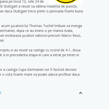
 pana pe locul 12, cele 24 de
FB Stuttgart a reusit sa obtina maximul de puncte,
hiar daca Stuttgart trece printr-o perioada foarte buna
.
 acum jucatorii lui Thomas Tuchel trebuie sa invinga
 Germaniei, dupa ce au invins-o pe marea rivala,
ussiei evolueaza jucatori valorosi precum Marco Reus,
ei.
ropriu si au reusit sa castige cu scorul de 4-1, doua
i in precedenta etapa in care a intrat pe teren in
 a castiga Cupa Germaniei vor fi factorii decisivi
ste o cota foarte mare va poate aduce profituri daca
t