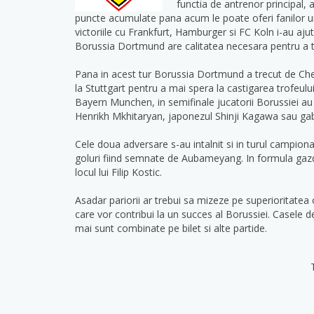
functia de antrenor principal,
puncte acumulate pana acum le poate oferi fanilor un
victoriile cu Frankfurt, Hamburger si FC Koln i-au aju
Borussia Dortmund are calitatea necesara pentru a tre
Pana in acest tur Borussia Dortmund a trecut de Chem
la Stuttgart pentru a mai spera la castigarea trofeul
Bayern Munchen, in semifinale jucatorii Borussiei au 
Henrikh Mkhitaryan, japonezul Shinji Kagawa sau ga
Cele doua adversare s-au intalnit si in turul campion
goluri fiind semnate de Aubameyang. In formula gazde
locul lui Filip Kostic.
Asadar pariorii ar trebui sa mizeze pe superioritatea 
care vor contribui la un succes al Borussiei. Casele 
mai sunt combinate pe bilet si alte partide.