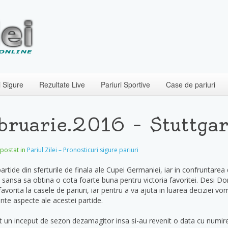
i Sigure
Rezultate Live
Pariuri Sportive
Case de pariuri
ebruarie.2016 – Stuttga
t postat in
Pariul Zilei – Pronosticuri sigure pariuri
artide din sferturile de finala ale Cupei Germaniei, iar in confruntarea 
sansa sa obtina o cota foarte buna pentru victoria favoritei. Desi D
vorita la casele de pariuri, iar pentru a va ajuta in luarea deciziei v
nte aspecte ale acestei partide.
t un inceput de sezon dezamagitor insa si-au revenit o data cu numire