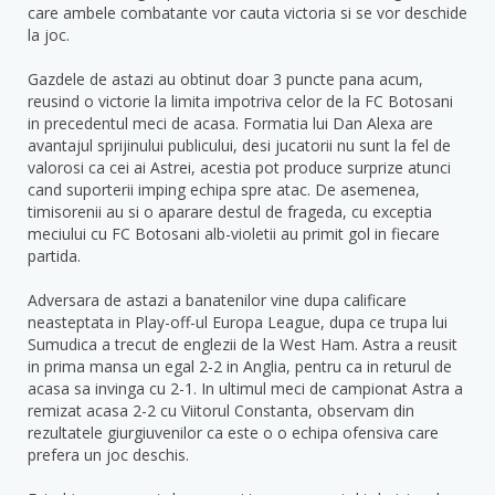
care ambele combatante vor cauta victoria si se vor deschide
la joc.
Gazdele de astazi au obtinut doar 3 puncte pana acum,
reusind o victorie la limita impotriva celor de la FC Botosani
in precedentul meci de acasa. Formatia lui Dan Alexa are
avantajul sprijinului publicului, desi jucatorii nu sunt la fel de
valorosi ca cei ai Astrei, acestia pot produce surprize atunci
cand suporterii imping echipa spre atac. De asemenea,
timisorenii au si o aparare destul de frageda, cu exceptia
meciului cu FC Botosani alb-violetii au primit gol in fiecare
partida.
Adversara de astazi a banatenilor vine dupa calificare
neasteptata in Play-off-ul Europa League, dupa ce trupa lui
Sumudica a trecut de englezii de la West Ham. Astra a reusit
in prima mansa un egal 2-2 in Anglia, pentru ca in returul de
acasa sa invinga cu 2-1. In ultimul meci de campionat Astra a
remizat acasa 2-2 cu Viitorul Constanta, observam din
rezultatele giurgiuvenilor ca este o o echipa ofensiva care
prefera un joc deschis.