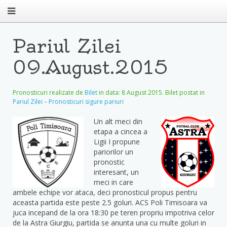
Pariul Zilei
09.August.2015
Pronosticuri realizate de
Bilet
in data:
8 August 2015
. Bilet postat in
Pariul Zilei – Pronosticuri sigure pariuri
Un alt meci din
etapa a cincea a
Ligii I propune
pariorilor un
pronostic
interesant, un
meci in care
ambele echipe vor ataca, deci pronosticul propus pentru
aceasta partida este peste 2.5 goluri. ACS Poli Timisoara va
juca incepand de la ora 18:30 pe teren propriu impotriva celor
de la Astra Giurgiu, partida se anunta una cu multe goluri in