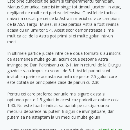
Este bine cunoscut de acum si temperamentul tehnicianul
Marius Sumudica, care isi impinge tot timpul jucatorii in atac,
neglijand de multe ori partea defensiva. O astfel de tactica
naiva i-a costat pe cei de la Astra in meciul cu vice-campionii
de la ASA Targu- Mures, in acea partida Astra a fost invinsa
acasa cu un umilitor 5-1. Acest scor demonstreaza si mai
mult ca cei de la Astra pot primii si ei multe goluri intr-un
meci.
In ultimele partide jucate intre cele doua formatii s-au inscris
de asemenea multe goluri, acum doua sezoane Astra
invingea pe Dan Paltinisanu cu 2-1, iar in returul de la Giurgiu
gazdele s-au impus cu scorul de 5-1. Astfel pariorii sunt
invitati sa parieze aceasta varianta de peste 2.5 goluri care
este cotata de principalele case de pariuri cu 2.30 .
Pentru cei care preferea pariurile mai sigure exista si
optiunea peste 1.5 goluri, in acest caz pariorii ar obtine cota
1.40. Nu este foarte indicat sa pariati pe castigaroarea
meciului deoarece nu putem fi siguri de invingatoare, dar
putem sa ne asteptam la un meci cu multe goluri!