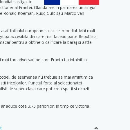
ondial castigat in
tioner al Frantei. Olanda are in palmares un singur
arte Ronald Koeman, Ruud Gulit sau Marco van
 atat fotbalul european cat si cel mondial. Mai mult
 grupa accesibila din care mai faceau parte Republica
car pentru a obtine o calificare la baraj si astfel
mai tari adversari pe care Franta i-a intalnit in
 Scotiei, de asemenea nu trebuie sa mai amintim ca
i tricolorilor. Punctul forte al selectionatei
sti de super-clasa care pot crea spatii si ocazii
r aduce cota 3.75 pariorilor, in timp ce victoria
t