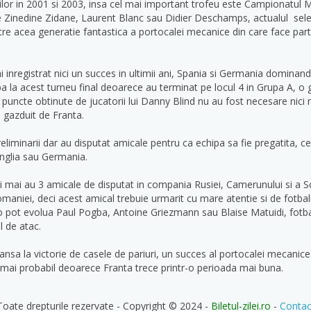
or in 2001 si 2003, insa cel mai important trofeu este Campionatul M
 Zinedine Zidane, Laurent Blanc sau Didier Deschamps, actualul selec
tre acea generatie fantastica a portocalei mecanice din care face p
nregistrat nici un succes in ultimii ani, Spania si Germania dominand
pa la acest turneu final deoarece au terminat pe locul 4 in Grupa A, o
puncte obtinute de jucatorii lui Danny Blind nu au fost necesare nici ma
 gazduit de Franta.
liminarii dar au disputat amicale pentru ca echipa sa fie pregatita, cei 
Anglia sau Germania.
ezii mai au 3 amicale de disputat in compania Rusiei, Camerunului si a
aniei, deci acest amical trebuie urmarit cu mare atentie si de fotbalisti
o pot evolua Paul Pogba, Antoine Griezmann sau Blaise Matuidi, fotbali
l de atac.
a la victorie de casele de pariuri, un succes al portocalei mecanice a
lt mai probabil deoarece Franta trece printr-o perioada mai buna.
Toate drepturile rezervate - Copyright © 2024 -
Biletul-zilei.ro
-
Contac