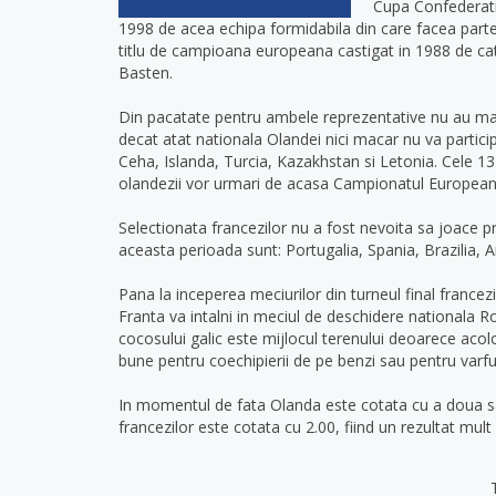
Cupa Confederatil
1998 de acea echipa formidabila din care facea parte
titlu de campioana europeana castigat in 1988 de ca
Basten.
Din pacatate pentru ambele reprezentative nu au mai i
decat atat nationala Olandei nici macar nu va partici
Ceha, Islanda, Turcia, Kazakhstan si Letonia. Cele 13 
olandezii vor urmari de acasa Campionatul European
Selectionata francezilor nu a fost nevoita sa joace pre
aceasta perioada sunt: Portugalia, Spania, Brazilia, 
Pana la inceperea meciurilor din turneul final franc
Franta va intalni in meciul de deschidere nationala Rom
cocosului galic este mijlocul terenului deoarece acol
bune pentru coechipierii de pe benzi sau pentru varfu
In momentul de fata Olanda este cotata cu a doua sans
francezilor este cotata cu 2.00, fiind un rezultat mu