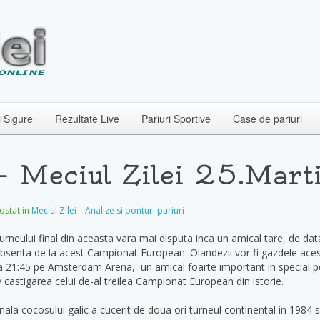
i Sigure
Rezultate Live
Pariuri Sportive
Case de pariuri
 – Meciul Zilei 25.Mart
postat in
Meciul Zilei – Analize si ponturi pariuri
rneului final din aceasta vara mai disputa inca un amical tare, de da
bsenta de la acest Campionat European. Olandezii vor fi gazdele acest
ra 21:45 pe Amsterdam Arena, un amical foarte important in special pe
iv castigarea celui de-al treilea Campionat European din istorie.
la cocosului galic a cucerit de doua ori turneul continental in 1984 s