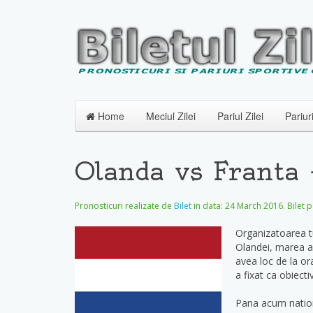
Home
Meciul Zilei
Pariul Zilei
Pariur
Olanda vs Franta
Pronosticuri realizate de
Bilet
in data:
24 March 2016
. Bilet 
Organizatoarea tu
Olandei, marea a
avea loc de la o
a fixat ca obiect
Pana acum nationa