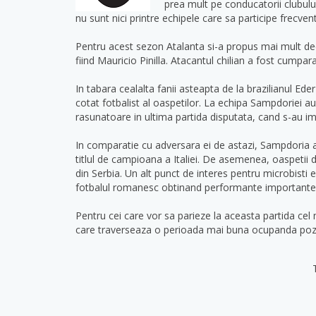
prea mult pe conducatorii clubului
nu sunt nici printre echipele care sa participe frecve
Pentru acest sezon Atalanta si-a propus mai mult decat
fiind Mauricio Pinilla. Atacantul chilian a fost cumpa
In tabara cealalta fanii asteapta de la brazilianul Ed
cotat fotbalist al oaspetilor. La echipa Sampdoriei au 
rasunatoare in ultima partida disputata, cand s-au im
In comparatie cu adversara ei de astazi, Sampdoria ar
titlul de campioana a Italiei. De asemenea, oaspetii 
din Serbia. Un alt punct de interes pentru microbisti 
fotbalul romanesc obtinand performante importante
Pentru cei care vor sa parieze la aceasta partida cel
care traverseaza o perioada mai buna ocupanda pozti