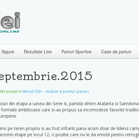
i Sigure
Rezultate Live
Pariuri Sportive
Case de pariuri
Septembrie.2015
Bilet postat in
Meciul Zilei – Analize si ponturi pariuri
ciuri din etapa a sasea din Serie A, partida dintre Atalanta si Samdori
formatii ambitioase care si-au propus sa incomodeze favoritii tradition
europene.
nsi pe teren propriu si au fost infranti pana acum doar de liderul cam
acestei etape pe locul 12, o pozitie care nu le da emotii pentru retrogr