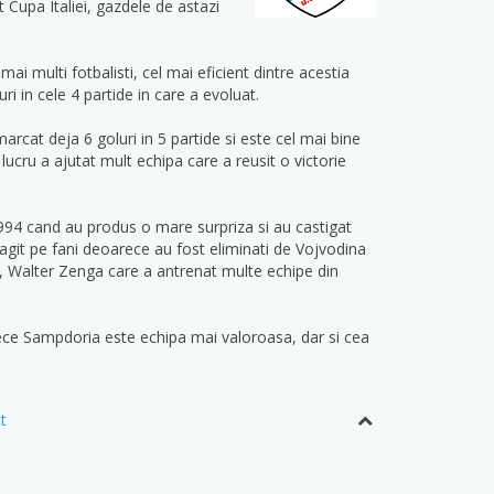
 Cupa Italiei, gazdele de astazi
i multi fotbalisti, cel mai eficient dintre acestia
i in cele 4 partide in care a evoluat.
arcat deja 6 goluri in 5 partide si este cel mai bine
lucru a ajutat mult echipa care a reusit o victorie
1994 cand au produs o mare surpriza si au castigat
magit pe fani deoarece au fost eliminati de Vojvodina
ei, Walter Zenga care a antrenat multe echipe din
arece Sampdoria este echipa mai valoroasa, dar si cea
t