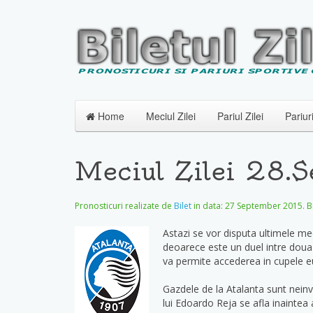
Home
Meciul Zilei
Pariul Zilei
Pariur
Meciul Zilei 28.
Pronosticuri realizate de
Bilet
in data:
27 September 2015
. 
Astazi se vor disputa ultimele me
deoarece este un duel intre doua 
va permite accederea in cupele 
Gazdele de la Atalanta sunt neinvi
lui Edoardo Reja se afla inaintea 