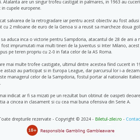
. Atalanta are un singur trofeu castigat in palmares, in 1963 au cucerit
nt in cupele europene.
 salvarea de la retrogradare iar pentru acest obiectiv au fost adusi ma
rat cu 2 milioane de euro de la Genoa si a reusit sa marcheze doua golur
er sa aduca inca o victorie pentru Sampdoria, atacantul de 28 de ani a m
fost imprumutati mai multi tineri de la Juventus si Inter Milano, acest 
pus pe teren propriu cu 2-0 in fata celor de la AS Roma.
e mai multe trofee castigate, ultimul dintre acestea fiind cucerit in 
de astazi au participat si in Europa League, dar parcursul lor i-a deza
este managerul celor de la Sampdoria, fostul portar al nationalei Itali
.
 mai indicat ar fi sa mizati pe un rezultat bun obtinut de oaspeti deo
a a cincea in clasament si cu cea mai buna ofensiva din Serie A.
Toate drepturile rezervate - Copyright © 2024 -
Biletul-zilei.ro
-
Contac