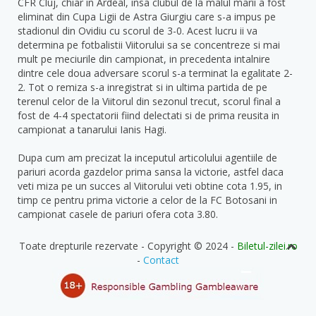
CFR Cluj, chiar in Ardeal, insa clubul de la malul marii a fost
eliminat din Cupa Ligii de Astra Giurgiu care s-a impus pe
stadionul din Ovidiu cu scorul de 3-0. Acest lucru ii va
determina pe fotbalistii Viitorului sa se concentreze si mai
mult pe meciurile din campionat, in precedenta intalnire
dintre cele doua adversare scorul s-a terminat la egalitate 2-
2. Tot o remiza s-a inregistrat si in ultima partida de pe
terenul celor de la Viitorul din sezonul trecut, scorul final a
fost de 4-4 spectatorii fiind delectati si de prima reusita in
campionat a tanarului Ianis Hagi.
Dupa cum am precizat la inceputul articolului agentiile de
pariuri acorda gazdelor prima sansa la victorie, astfel daca
veti miza pe un succes al Viitorului veti obtine cota 1.95, in
timp ce pentru prima victorie a celor de la FC Botosani in
campionat casele de pariuri ofera cota 3.80.
Toate drepturile rezervate - Copyright © 2024 -
Biletul-zilei.ro
-
Contact