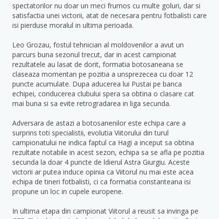
spectatorilor nu doar un meci frumos cu multe goluri, dar si
satisfactia unei victorii, atat de necesara pentru fotbalisti care
isi pierduse moralul in ultima perioada.
Leo Grozau, fostul tehnician al moldovenilor a avut un
parcurs buna sezonul trecut, dar in acest campionat
rezultatele au lasat de dorit, formatia botosaneana se
claseaza momentan pe pozitia a unsprezecea cu doar 12
puncte acumulate. Dupa aducerea lui Pustai pe banca
echipei, conducerea clubului spera sa obtina o clasare cat
mai buna si sa evite retrogradarea in liga secunda.
Adversara de astazi a botosanenilor este echipa care a
surprins toti specialistii, evolutia Viitorului din turul
campionatului ne indica faptul ca Hagi a inceput sa obtina
rezultate notabile in acest sezon, echipa sa se afla pe pozitia
secunda la doar 4 puncte de ldierul Astra Giurgiu. Aceste
victorii ar putea induce opinia ca Viitorul nu mai este acea
echipa de tineri fotbalisti, ci ca formatia constanteana isi
propune un loc in cupele europene.
In ultima etapa din campionat Viitorul a reusit sa invinga pe