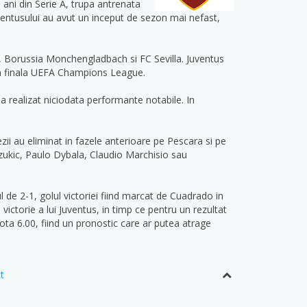
 ani din Serie A, trupa antrenata
uventusului au avut un inceput de sezon mai nefast,
y, Borussia Monchengladbach si FC Sevilla. Juventus
a in finala UEFA Champions League.
 a realizat niciodata performante notabile. In
zii au eliminat in fazele anterioare pe Pescara si pe
zukic, Paulo Dybala, Claudio Marchisio sau
 de 2-1, golul victoriei fiind marcat de Cuadrado in
ictorie a lui Juventus, in timp ce pentru un rezultat
cota 6.00, fiind un pronostic care ar putea atrage
t