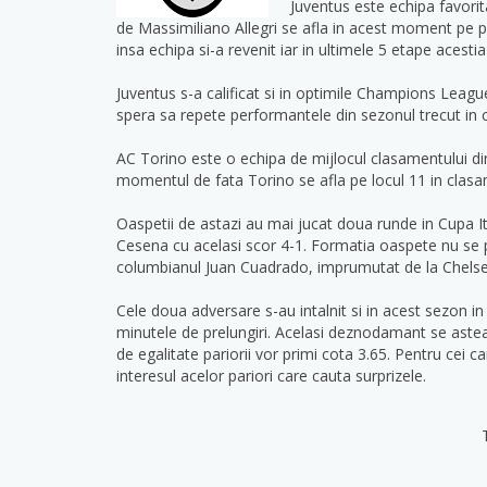
Juventus este echipa favorit
de Massimiliano Allegri se afla in acest moment pe poz
insa echipa si-a revenit iar in ultimele 5 etape acestia
Juventus s-a calificat si in optimile Champions Leag
spera sa repete performantele din sezonul trecut in ca
AC Torino este o echipa de mijlocul clasamentului din 
momentul de fata Torino se afla pe locul 11 in clas
Oaspetii de astazi au mai jucat doua runde in Cupa It
Cesena cu acelasi scor 4-1. Formatia oaspete nu se p
columbianul Juan Cuadrado, imprumutat de la Chels
Cele doua adversare s-au intalnit si in acest sezon i
minutele de prelungiri. Acelasi deznodamant se asteap
de egalitate pariorii vor primi cota 3.65. Pentru cei c
interesul acelor pariori care cauta surprizele.