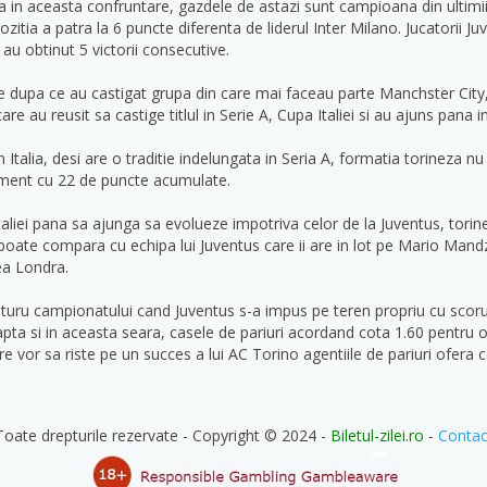
a in aceasta confruntare, gazdele de astazi sunt campioana din ultimii
itia a patra la 6 puncte diferenta de liderul Inter Milano. Jucatorii J
 au obtinut 5 victorii consecutive.
ue dupa ce au castigat grupa din care mai faceau parte Manchster Cit
re au reusit sa castige titlul in Serie A, Cupa Italiei si au ajuns pan
Italia, desi are o traditie indelungata in Seria A, formatia torineza nu
ament cu 22 de puncte acumulate.
aliei pana sa ajunga sa evolueze impotriva celor de la Juventus, torine
oate compara cu echipa lui Juventus care ii are in lot pe Mario Mand
ea Londra.
n turu campionatului cand Juventus s-a impus pe teren propriu cu scorul
ta si in aceasta seara, casele de pariuri acordand cota 1.60 pentru o v
are vor sa riste pe un succes a lui AC Torino agentiile de pariuri ofera 
Toate drepturile rezervate - Copyright © 2024 -
Biletul-zilei.ro
-
Contac