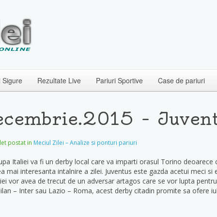
i Sigure
Rezultate Live
Pariuri Sportive
Case de pariuri
Decembrie.2015 – Juvent
ilet postat in
Meciul Zilei – Analize si ponturi pariuri
upa Italiei va fi un derby local care va imparti orasul Torino deoarece 
ea mai interesanta intalnire a zilei. Juventus este gazda acetui meci si
taliei vor avea de trecut de un adversar artagos care se vor lupta pentr
lan – Inter sau Lazio – Roma, acest derby citadin promite sa ofere iub