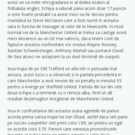
acest an sa evite retrogradarea in al doilea esalon al
fotbalului englez. Echipa a adunat pana acum doar 17 puncte
si este foarte probabil ca acest meci sa fie decisiv pentru
mandatul lui Steve McClaren care a fost numit in aceasta
vara in functia de manager al celor de la Newcastle. In mod
normal cei de la Manchester United ar trebui sa castige acest
meci deoarece au un lot mai valoros, daca tinem cont de
faptul in aceasta confruntare vor evolua Wayne Rooney,
Bastian Schweinsteiger, Anthony Martial sau portarul David
de Gea atunci ne asteptam la un duel dominat de oaspeti.
Insa trupa de pe Old Trafford se afla intr-o perioada mai
anosta, acest lucru s-a observat si in partida precedenta in
care Manchester a avut nevoie de un penalty in minutul 93
pentru a invinge pe Sheffield United. Partida din tur din cele
doua echipa s-a terminat cu o remiza alba, fiind un alt
rezultat dezamagitor inregistrat de Manchester United.
Insa in confruntarea din aceasta seara agentiile de pariuri
acorda prima sansa trupei lui Van Ghaal, astfel daca veti paria
pe succes oaspetilor veti primi cota 1.89, iar pentru un egal
se acorda cota 3.70. Pariorii care vaneaza pronosticurile
riscante ar putea miza pe prima victorie a celor de la