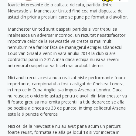
foarte interesante de o calitate ridicata, partida dintre
Newcastle si Manchester United fiind cea mai disputata de
astazi din pricina presiunii care se pune pe formatia diavolilor.
Manchester United sunt oaspetii partidei si vor trebui sa
intalneasca un adversar incomod, un rezultat nesatisfacator
impotriva celor de la Newcastle va creste si mai mult
nemultumirea fanilor fata de managerul echipei. Olandezul
Lous van Ghaal a venit in vara anului 2014 la club si are
contractul pana in 2017, insa daca echipa nu isi va reveni
antrenorul oaspetilor va fi cel mai probabil demis.
Nici anul trecut acesta nu a realizat niste performante foarte
importante, campionatul a fost castigat de Chelsea Londra,
in timp ce in Cupa Angliei s-a impus Arsenala Londra. Daca
nu reusesc o victorie astazi pentru diavolii din Manchester va
fi foarte greu sa mai emita pretentii la titlu deoarece se afla
pe pozitia a cincea cu 33 de puncte, in timp ce liderul Arsenal
este la 9 puncte diferenta.
Nici cei de la Newcastle nu au avut pana acum un parcurs
foarte reusit, formatia se afla pe locul 18 si vor incerca in