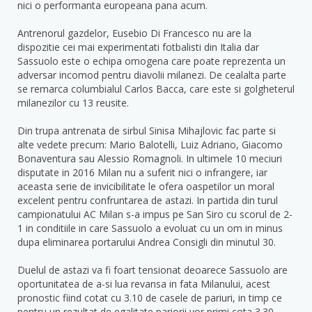
nici o performanta europeana pana acum.
Antrenorul gazdelor, Eusebio Di Francesco nu are la
dispozitie cei mai experimentati fotbalisti din Italia dar
Sassuolo este o echipa omogena care poate reprezenta un
adversar incomod pentru diavolii milanezi. De cealalta parte
se remarca columbialul Carlos Bacca, care este si golgheterul
milanezilor cu 13 reusite.
Din trupa antrenata de sirbul Sinisa Mihajlovic fac parte si
alte vedete precum: Mario Balotelli, Luiz Adriano, Giacomo
Bonaventura sau Alessio Romagnoli. In ultimele 10 meciuri
disputate in 2016 Milan nu a suferit nici o infrangere, iar
aceasta serie de invicibilitate le ofera oaspetilor un moral
excelent pentru confruntarea de astazi. In partida din turul
campionatului AC Milan s-a impus pe San Siro cu scorul de 2-
1 in conditiile in care Sassuolo a evoluat cu un om in minus
dupa eliminarea portarului Andrea Consigli din minutul 30.
Duelul de astazi va fi foart tensionat deoarece Sassuolo are
oportunitatea de a-si lua revansa in fata Milanului, acest
pronostic fiind cotat cu 3.10 de casele de pariuri, in timp ce
pentru un rezultat de egalitate pariorii vor primi cota 3.30.