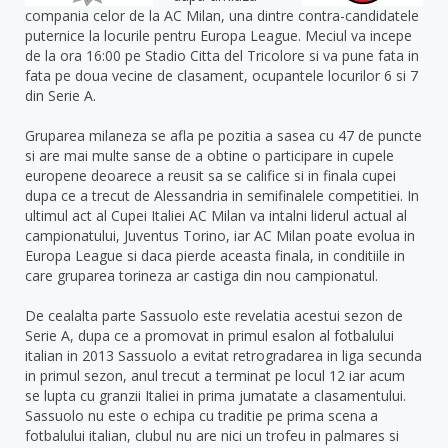
compania celor de la AC Milan, una dintre contra-candidatele
puternice la locurile pentru Europa League. Meciul va incepe
de la ora 16:00 pe Stadio Citta del Tricolore si va pune fata in
fata pe doua vecine de clasament, ocupantele locurilor 6 si 7
din Serie A.
Gruparea milaneza se afla pe pozitia a sasea cu 47 de puncte
si are mai multe sanse de a obtine o participare in cupele
europene deoarece a reusit sa se califice si in finala cupei
dupa ce a trecut de Alessandria in semifinalele competitiei. In
ultimul act al Cupei Italiei AC Milan va intalni liderul actual al
campionatului, Juventus Torino, iar AC Milan poate evolua in
Europa League si daca pierde aceasta finala, in conditiile in
care gruparea torineza ar castiga din nou campionatul.
De cealalta parte Sassuolo este revelatia acestui sezon de
Serie A, dupa ce a promovat in primul esalon al fotbalului
italian in 2013 Sassuolo a evitat retrogradarea in liga secunda
in primul sezon, anul trecut a terminat pe locul 12 iar acum
se lupta cu granzii Italiei in prima jumatate a clasamentului.
Sassuolo nu este o echipa cu traditie pe prima scena a
fotbalului italian, clubul nu are nici un trofeu in palmares si