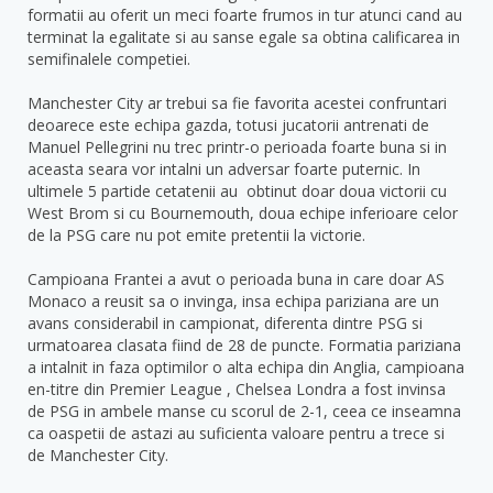
formatii au oferit un meci foarte frumos in tur atunci cand au
terminat la egalitate si au sanse egale sa obtina calificarea in
semifinalele competiei.
Manchester City ar trebui sa fie favorita acestei confruntari
deoarece este echipa gazda, totusi jucatorii antrenati de
Manuel Pellegrini nu trec printr-o perioada foarte buna si in
aceasta seara vor intalni un adversar foarte puternic. In
ultimele 5 partide cetatenii au obtinut doar doua victorii cu
West Brom si cu Bournemouth, doua echipe inferioare celor
de la PSG care nu pot emite pretentii la victorie.
Campioana Frantei a avut o perioada buna in care doar AS
Monaco a reusit sa o invinga, insa echipa pariziana are un
avans considerabil in campionat, diferenta dintre PSG si
urmatoarea clasata fiind de 28 de puncte. Formatia pariziana
a intalnit in faza optimilor o alta echipa din Anglia, campioana
en-titre din Premier League , Chelsea Londra a fost invinsa
de PSG in ambele manse cu scorul de 2-1, ceea ce inseamna
ca oaspetii de astazi au suficienta valoare pentru a trece si
de Manchester City.