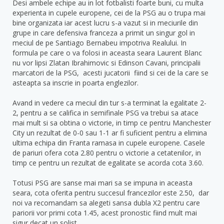
Desi ambele echipe au in lot fotbalisti foarte buni, cu multa
experienta in cupele europene, cei de la PSG au o trupa mai
bine organizata iar acest lucru s-a vazut si in meciurile din
grupe in care defensiva franceza a primit un singur gol in
meciul de pe Santiago Bernabeu impotriva Realului. In
formula pe care o va folosi in aceasta seara Laurent Blanc
nu vor lipsi Zlatan Ibrahimovic si Edinson Cavani, principalii
marcatori de la PSG, acesti jucatorii fiind si cei de la care se
asteapta sa inscrie in poarta englezilor.
Avand in vedere ca meciul din tur s-a terminat la egalitate 2-
2, pentru a se califica in semifinale PSG va trebui sa atace
mai mult si sa obtina o victorie, in timp ce pentru Manchester
City un rezultat de 0-0 sau 1-1 ar fi suficient pentru a elimina
ultima echipa din Franta ramasa in cupele europene. Casele
de pariuri ofera cota 2.80 pentru o victorie a cetatenilor, in
timp ce pentru un rezultat de egalitate se acorda cota 3.60.
Totusi PSG are sanse mai mari sa se impuna in aceasta
seara, cota oferita pentru succesul francezilor este 2.50, dar
noi va recomandam sa alegeti sansa dubla X2 pentru care
pariorii vor primi cota 1.45, acest pronostic fiind mult mai
sigur decat un solist.