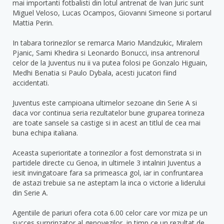
mai importanti fotbalisti din lotul antrenat de Ivan Juric sunt
Miguel Veloso, Lucas Ocampos, Giovanni Simeone si portarul
Mattia Perin.
In tabara torinezilor se remarca Mario Mandzukic, Miralem
Pjanic, Sami Khedira si Leonardo Bonucci, insa antrenorul
celor de la Juventus nu ii va putea folosi pe Gonzalo Higuain,
Medhi Benatia si Paulo Dybala, acesti jucatori fiind
accidentati.
Juventus este campioana ultimelor sezoane din Serie A si
daca vor continua seria rezultatelor bune gruparea torineza
are toate sansele sa castige si in acest an titlul de cea mai
buna echipa italiana.
Aceasta superioritate a torinezilor a fost demonstrata si in
partidele directe cu Genoa, in ultimele 3 intalniri Juventus a
iesit invingatoare fara sa primeasca gol, iar in confruntarea
de astazi trebuie sa ne asteptam la inca o victorie a liderului
din Serie A.
Agentiile de pariuri ofera cota 6.00 celor care vor miza pe un
succes surprinzator al genovezilor, in timp ce un rezultat de