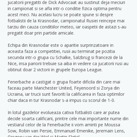
jucatorii pregatiti de Dick Advocaat au sustinut deja meciuri
in campionat si se afla intr-o conditie fizica optima pentru
acest meci. Nu acelasi lucru se poate spune si despre
fotbalistii de la Krasnodar, campionatul Rusiei reincepe mai
tarziu din cauza conditiilor meteo, iar oaspetii de astazi s-au
pregatit doar prin partide amicale.
Echipa din Krasnodar este o aparitie surprinzatoare in
aceasta faza a competitiei, rusii au terminat pe pozitia
secunda intr-o grupa cu Schalke, Salzbrug si francezii de la
Nice, insa pariorii trebuie sa aiba in vedere ca jucatorii rusi au
obtinut doar 2 victorii in grupele Europa League.
Fenerbache a castigat o grupa foarte dificila din care mai
faceau parte Manchester United, Feyenoord si Zorya din
Ucraina, iar trucii sunt favoriti la calificarea in faza optimilor
chiar daca in tur Krasnodar s-a impus cu scorul de 1-0.
In lotul gazdelor evolueaza cativa fotbalisti care ar putea
decide soarta calificarii, printre cele mai importante nume din
vestiarul celor de la Fenerbache ii vom aminti pe Moussa
Sow, Robin van Persie, Emmanuel Emenike, Jeremain Lens,
Gregory van der Wiel si Martin Skrtel.