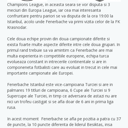
Champions League, in aceasta seara se vor disputa si 3
meciuri din Europa League, iar cea mai interesanta
confruntare pentru pariori se va disputa de la ora 19:00 la
Istanbul, acolo unde Fenerbache va primi vizita celor de la FK
Krasnodar.
Cele doua echipe provin din doua campionate diferite si
exista foarte multe aspecte diferite intre cele doua grupari. In
primul rand trebuie sa va amintim ca Fenerbache are mai
multa experienta in competitiile europene, echipa turca
evolueaza constant in intrecerile continentale si are in
componeneta fotbalisti care au evoluat in trecut in cele mai
importante campionate ale Europei.
Fenerbache Istanbul este vice-campioana Turciei si are in
palmares 19 titluri de campioana, 6 Cupe ale Turciei si 9
Supercupe ale Turciei, in timp ce adversara de astazi nu are
nici un trofeu castigat si se afla doar de 6 ani in prima liga
rusa.
In acest moment Fenerbache se afla pe pozitia a patra cu 37
de puncte, la 10 puncte diferenta de liderul Besiktas, insa