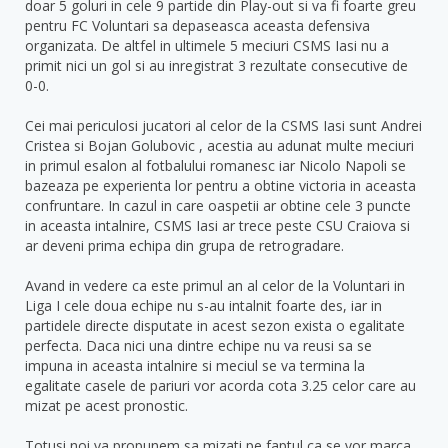
doar 5 goluri in cele 9 partide din Play-out si va fi foarte greu
pentru FC Voluntari sa depaseasca aceasta defensiva
organizata. De altfel in ultimele 5 meciuri CSMS Iasi nu a
primit nici un gol si au inregistrat 3 rezultate consecutive de
0-0.
Cei mai periculosi jucatori al celor de la CSMS Iasi sunt Andrei
Cristea si Bojan Golubovic , acestia au adunat multe meciuri
in primul esalon al fotbalului romanesc iar Nicolo Napoli se
bazeaza pe experienta lor pentru a obtine victoria in aceasta
confruntare. In cazul in care oaspetii ar obtine cele 3 puncte
in aceasta intalnire, CSMS Iasi ar trece peste CSU Craiova si
ar deveni prima echipa din grupa de retrogradare.
Avand in vedere ca este primul an al celor de la Voluntari in
Liga I cele doua echipe nu s-au intalnit foarte des, iar in
partidele directe disputate in acest sezon exista o egalitate
perfecta. Daca nici una dintre echipe nu va reusi sa se
impuna in aceasta intalnire si meciul se va termina la
egalitate casele de pariuri vor acorda cota 3.25 celor care au
mizat pe acest pronostic.
Totusi noi va propunem sa mizati pe faptul ca se vor marca