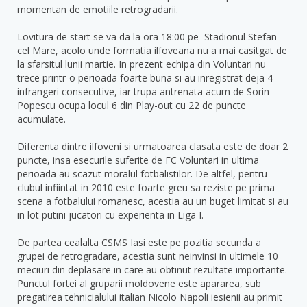
momentan de emotiile retrogradarii.
Lovitura de start se va da la ora 18:00 pe Stadionul Stefan
cel Mare, acolo unde formatia ilfoveana nu a mai casitgat de
la sfarsitul lunii martie. In prezent echipa din Voluntari nu
trece printr-o perioada foarte buna si au inregistrat deja 4
infrangeri consecutive, iar trupa antrenata acum de Sorin
Popescu ocupa locul 6 din Play-out cu 22 de puncte
acumulate.
Diferenta dintre ilfoveni si urmatoarea clasata este de doar 2
puncte, insa esecurile suferite de FC Voluntari in ultima
perioada au scazut moralul fotbalistilor. De altfel, pentru
clubul infiintat in 2010 este foarte greu sa reziste pe prima
scena a fotbalului romanesc, acestia au un buget limitat si au
in lot putini jucatori cu experienta in Liga I.
De partea cealalta CSMS Iasi este pe pozitia secunda a
grupei de retrogradare, acestia sunt neinvinsi in ultimele 10
meciuri din deplasare in care au obtinut rezultate importante.
Punctul fortei al gruparii moldovene este apararea, sub
pregatirea tehnicialului italian Nicolo Napoli iesienii au primit