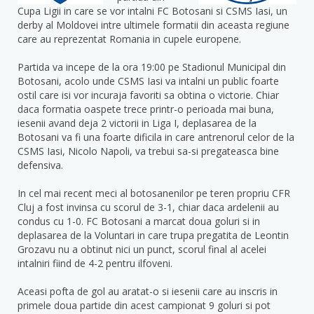
Cupa Ligii in care se vor intalni FC Botosani si CSMS Iasi, un
derby al Moldovei intre ultimele formatii din aceasta regiune
care au reprezentat Romania in cupele europene.
Partida va incepe de la ora 19:00 pe Stadionul Municipal din
Botosani, acolo unde CSMS Iasi va intalni un public foarte
ostil care isi vor incuraja favoriti sa obtina o victorie. Chiar
daca formatia oaspete trece printr-o perioada mai buna,
iesenii avand deja 2 victorii in Liga I, deplasarea de la
Botosani va fi una foarte dificila in care antrenorul celor de la
CSMS Iasi, Nicolo Napoli, va trebui sa-si pregateasca bine
defensiva.
In cel mai recent meci al botosanenilor pe teren propriu CFR
Cluj a fost invinsa cu scorul de 3-1, chiar daca ardelenii au
condus cu 1-0. FC Botosani a marcat doua goluri si in
deplasarea de la Voluntari in care trupa pregatita de Leontin
Grozavu nu a obtinut nici un punct, scorul final al acelei
intalniri fiind de 4-2 pentru ilfoveni.
Aceasi pofta de gol au aratat-o si iesenii care au inscris in
primele doua partide din acest campionat 9 goluri si pot