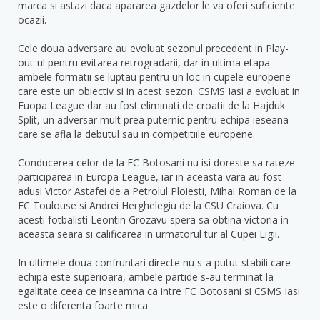
marca si astazi daca apararea gazdelor le va oferi suficiente
ocazii.
Cele doua adversare au evoluat sezonul precedent in Play-
out-ul pentru evitarea retrogradarii, dar in ultima etapa
ambele formatii se luptau pentru un loc in cupele europene
care este un obiectiv si in acest sezon. CSMS Iasi a evoluat in
Euopa League dar au fost eliminati de croatii de la Hajduk
Split, un adversar mult prea puternic pentru echipa ieseana
care se afla la debutul sau in competitiile europene.
Conducerea celor de la FC Botosani nu isi doreste sa rateze
participarea in Europa League, iar in aceasta vara au fost
adusi Victor Astafei de a Petrolul Ploiesti, Mihai Roman de la
FC Toulouse si Andrei Herghelegiu de la CSU Craiova. Cu
acesti fotbalisti Leontin Grozavu spera sa obtina victoria in
aceasta seara si calificarea in urmatorul tur al Cupei Ligii.
In ultimele doua confruntari directe nu s-a putut stabili care
echipa este superioara, ambele partide s-au terminat la
egalitate ceea ce inseamna ca intre FC Botosani si CSMS Iasi
este o diferenta foarte mica.