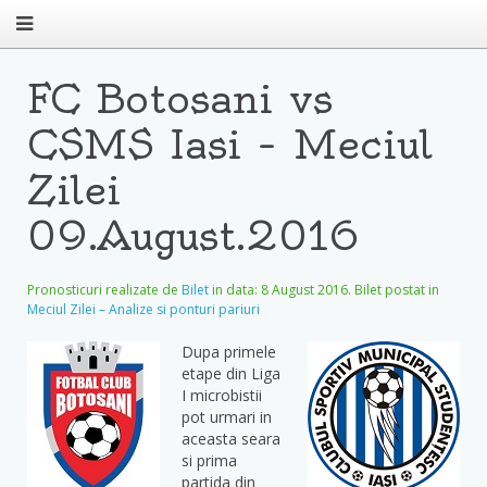
FC Botosani vs
CSMS Iasi – Meciul
Zilei
09.August.2016
Pronosticuri realizate de
Bilet
in data:
8 August 2016
. Bilet postat in
Meciul Zilei – Analize si ponturi pariuri
Dupa primele
etape din Liga
I microbistii
pot urmari in
aceasta seara
si prima
partida din