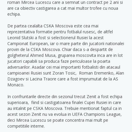
roman Mircea Lucescu care a semnat un contract pe 2 ani si
are ca obiectiv castigarea a cat mai multor trofee cu noua
echipa.
De partea cealalta CSKA Moscova este cea mai
reprezentativa formatie pentru fotbalul rusesc, de altfel
Leonid Slutski a fost si selectionerul Rusiei la acest
Campionat European, iar o mare parte din jucatorii nationalei
provin de la CSKA Moscova. Chiar daca s-a despartit de
golgheterul Ahmed Musa, gruparea moscovita inca are in lot
jucatori capabili sa produca faze periculoase la poarta
adversarilor. Asadar cei mai importanti fotbalisti din atacaul
campioanei Rusiei sunt Zoran Tosic, Roman Eremenko, Alan
Dzagoev si Lacina Traore care a fost imprumutat de la AS
Monaco.
In confruntarile directe din sezonul trecut Zenit a fost echipa
superioara, fiind si castigatoarea finalei Cupei Rusiei in care
au intalnit pe CSKA Moscova. Trebuie mentionat faptul ca in
acest sezon Zenit nu va evolua in UEFA Champions League,
deci Mircea Lucescu se poate concentra mai mult pe
competitiile interne.