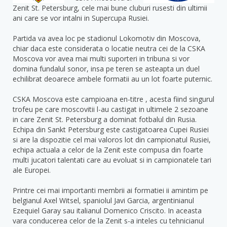
Zenit St. Petersburg, cele mai bune cluburi rusesti din ultimii
ani care se vor intalni in Supercupa Rusiei.
Partida va avea loc pe stadionul Lokomotiv din Moscova,
chiar daca este considerata o locatie neutra cei de la CSKA
Moscova vor avea mai multi suporteri in tribuna si vor
domina fundalul sonor, insa pe teren se asteapta un duel
echilibrat deoarece ambele formatii au un lot foarte puternic.
CSKA Moscova este campioana en-titre , acesta fiind singurul
trofeu pe care moscovitii l-au castigat in ultimele 2 sezoane
in care Zenit St. Petersburg a dominat fotbalul din Rusia.
Echipa din Sankt Petersburg este castigatoarea Cupei Rusiei
si are la dispozitie cel mai valoros lot din campionatul Rusiei,
echipa actuala a celor de la Zenit este compusa din foarte
multi jucatori talentati care au evoluat si in campionatele tari
ale Europei.
Printre cei mai importanti membrii ai formatiei ii amintim pe
belgianul Axel Witsel, spaniolul Javi Garcia, argentinianul
Ezequiel Garay sau italianul Domenico Criscito. In aceasta
vara conducerea celor de la Zenit s-a inteles cu tehnicianul