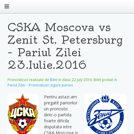
CSKA Moscova vs
Zenit St. Petersburg
– Pariul Zilei
23.Iulie.2016
Pronosticuri realizate de
Bilet
in data:
22 July 2016
. Bilet postat in
Pariul Zilei – Pronosticuri sigure pariuri
Pentru astazi am
pregatit pariorilor
un pronostic
dintr-o partida
foarte dificila
disputata intre
CSKA Moscova si