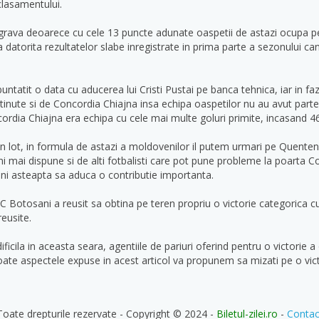
clasamentului.
grava deoarece cu cele 13 puncte adunate oaspetii de astazi ocupa penu
a datorita rezultatelor slabe inregistrate in prima parte a sezonului c
buntatit o data cu aducerea lui Cristi Pustai pe banca tehnica, iar in fa
btinute si de Concordia Chiajna insa echipa oaspetilor nu au avut parte
rdia Chiajna era echipa cu cele mai multe goluri primite, incasand 46
din lot, in formula de astazi a moldovenilor il putem urmari pe Quenten
i mai dispune si de alti fotbalisti care pot pune probleme la poarta 
neni asteapta sa aduca o contributie importanta.
FC Botosani a reusit sa obtina pe teren propriu o victorie categorica c
reusite.
cila in aceasta seara, agentiile de pariuri oferind pentru o victorie a 
toate aspectele expuse in acest articol va propunem sa mizati pe o vict
Toate drepturile rezervate - Copyright © 2024 -
Biletul-zilei.ro
-
Contac