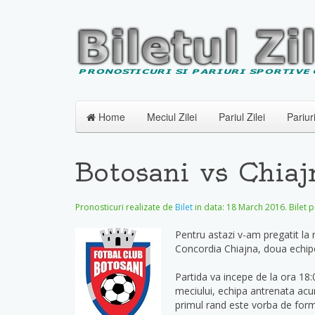
Home
Meciul Zilei
Pariul Zilei
Pariur
Botosani vs Chiaj
Pronosticuri realizate de
Bilet
in data:
18 March 2016
. Bilet 
Pentru astazi v-am pregatit la r
Concordia Chiajna, doua echipe
Partida va incepe de la ora 18:0
meciului, echipa antrenata acum
primul rand este vorba de for