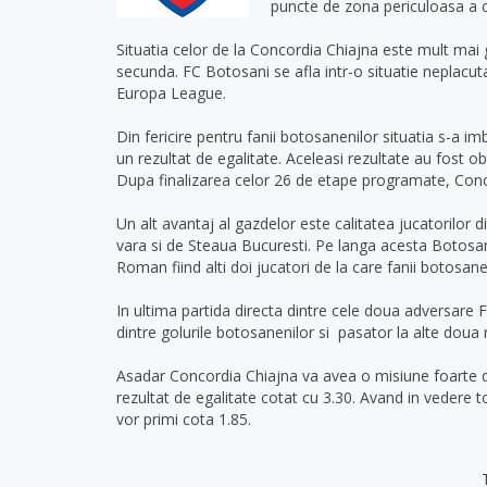
puncte de zona periculoasa a 
Situatia celor de la Concordia Chiajna este mult mai 
secunda. FC Botosani se afla intr-o situatie neplacut
Europa League.
Din fericire pentru fanii botosanenilor situatia s-a im
un rezultat de egalitate. Aceleasi rezultate au fost o
Dupa finalizarea celor 26 de etape programate, Conco
Un alt avantaj al gazdelor este calitatea jucatorilor 
vara si de Steaua Bucuresti. Pe langa acesta Botosan
Roman fiind alti doi jucatori de la care fanii botosa
In ultima partida directa dintre cele doua adversare 
dintre golurile botosanenilor si pasator la alte doua 
Asadar Concordia Chiajna va avea o misiune foarte difi
rezultat de egalitate cotat cu 3.30. Avand in vedere 
vor primi cota 1.85.