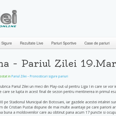
i Sigure
Rezultate Live
Pariuri Sportive
Case de pariuri
na – Pariul Zilei 19.Ma
postat in
Pariul Zilei – Pronosticuri sigure pariuri
ubrica Pariul Zilei un meci din Play-out-ul pentru Liga I in care se vor 
 care se lupta in acest final de sezon pentru mentinerea in primul esa
0 pe Stadionul Municipal din Botosani, iar gazdele acestei intalniri sun
 de Cristian Pustai dispune de mai multe avantaje pe care pariorii ar 
ma buna a moldovenilor care au obtinut pana acum 17 puncte si ocupa