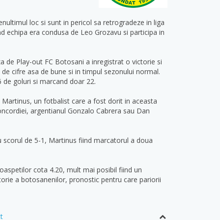
ltimul loc si sunt in pericol sa retrogradeze in liga
and echipa era condusa de Leo Grozavu si participa in
za de Play-out FC Botosani a inregistrat o victorie si
 de cifre asa de bune si in timpul sezonului normal.
 de goluri si marcand doar 22.
 Martinus, un fotbalist care a fost dorit in aceasta
Concordiei, argentianul Gonzalo Cabrera sau Dan
u scorul de 5-1, Martinus fiind marcatorul a doua
oaspetilor cota 4.20, mult mai posibil fiind un
orie a botosanenilor, pronostic pentru care pariorii
t