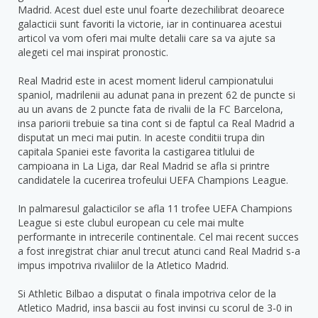
Madrid. Acest duel este unul foarte dezechilibrat deoarece
galacticii sunt favoriti la victorie, iar in continuarea acestui
articol va vom oferi mai multe detalii care sa va ajute sa
alegeti cel mai inspirat pronostic.
Real Madrid este in acest moment liderul campionatului
spaniol, madrilenii au adunat pana in prezent 62 de puncte si
au un avans de 2 puncte fata de rivalii de la FC Barcelona,
insa pariorii trebuie sa tina cont si de faptul ca Real Madrid a
disputat un meci mai putin. In aceste conditii trupa din
capitala Spaniei este favorita la castigarea titlului de
campioana in La Liga, dar Real Madrid se afla si printre
candidatele la cucerirea trofeului UEFA Champions League.
In palmaresul galacticilor se afla 11 trofee UEFA Champions
League si este clubul european cu cele mai multe
performante in intrecerile continentale. Cel mai recent succes
a fost inregistrat chiar anul trecut atunci cand Real Madrid s-a
impus impotriva rivaliilor de la Atletico Madrid.
Si Athletic Bilbao a disputat o finala impotriva celor de la
Atletico Madrid, insa bascii au fost invinsi cu scorul de 3-0 in