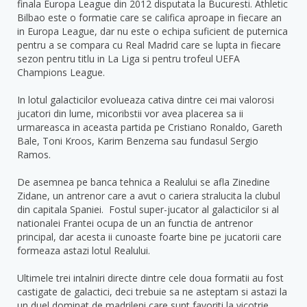
finala Europa League din 2012 disputata la Bucuresti. Athletic
Bilbao este o formatie care se califica aproape in fiecare an
in Europa League, dar nu este o echipa suficient de puternica
pentru a se compara cu Real Madrid care se lupta in fiecare
sezon pentru titlu in La Liga si pentru trofeul UEFA
Champions League.
In lotul galacticilor evolueaza cativa dintre cei mai valorosi
jucatori din lume, micoribstii vor avea placerea sa ii
urmareasca in aceasta partida pe Cristiano Ronaldo, Gareth
Bale, Toni Kroos, Karim Benzema sau fundasul Sergio
Ramos.
De asemnea pe banca tehnica a Realului se afla Zinedine
Zidane, un antrenor care a avut o cariera stralucita la clubul
din capitala Spaniei. Fostul super-jucator al galacticilor si al
nationalei Frantei ocupa de un an functia de antrenor
principal, dar acesta ii cunoaste foarte bine pe jucatorii care
formeaza astazi lotul Realului.
Ultimele trei intalniri directe dintre cele doua formatii au fost
castigate de galactici, deci trebuie sa ne asteptam si astazi la
un duel dominat de madrileni care sunt favoriti la vicotrie.