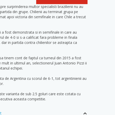
pre surprinderea multor specialisti brazilienii nu au
a partida din grupe. Chilienii au terminat grupa pe
mat apoi victoria din semifinale in care Chile a trecut
 a fost demonstrata si in semifinale in care au
l de 4-0 si s-a calificat fara probleme in finala
 dar in partida contra chilienilor se asteapta ca
e sa tinem cont de faptul ca turneul din 2015 a fost
ult in ultimul an, selectionerul Juan Antonio Pizzi ii
tanul echipei.
ata de Argentina cu scorul de 6-1, tot argentinienii au
or.
este varianta de sub 2.5 goluri care este cotata cu
nsecutiva aceasta competitie.
t