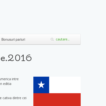
Bonusuri pariuri
ie.2016
America intre
in editia
e cativa dintre cei