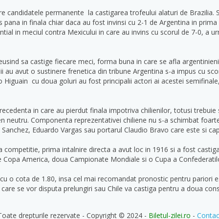
ntre candidatele permanente la castigarea trofeului alaturi de Brazilia. S
juns pana in finala chiar daca au fost invinsi cu 2-1 de Argentina in prim
tial in meciul contra Mexicului in care au invins cu scorul de 7-0, a ur
usind sa castige fiecare meci, forma buna in care se afla argentinienii
i au avut o sustinere frenetica din tribune Argentina s-a impus cu scoru
Higuain cu doua goluri au fost principalii actori ai acestei semifinale,
recedenta in care au pierdut finala impotriva chilienilor, totusi trebui
en neutru. Componenta reprezentativei chiliene nu s-a schimbat foarte m
is Sanchez, Eduardo Vargas sau portarul Claudio Bravo care este si capi
 competitie, prima intalnire directa a avut loc in 1916 si a fost castig
e Copa America, doua Campionate Mondiale si o Cupa a Confederatil
ie cu o cota de 1.80, insa cel mai recomandat pronostic pentru pariori 
in care se vor disputa prelungiri sau Chile va castiga pentru a doua co
Toate drepturile rezervate - Copyright © 2024 -
Biletul-zilei.ro
-
Contac