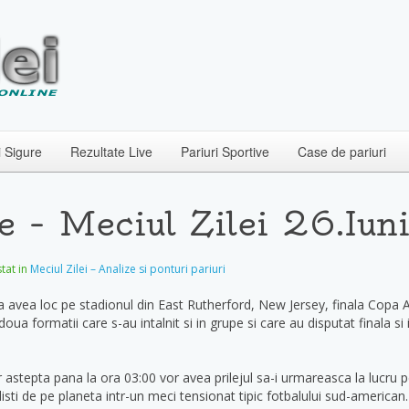
i Sigure
Rezultate Live
Pariuri Sportive
Case de pariuri
e – Meciul Zilei 26.Iun
stat in
Meciul Zilei – Analize si ponturi pariuri
a avea loc pe stadionul din East Rutherford, New Jersey, finala Copa 
doua formatii care s-au intalnit si in grupe si care au disputat finala si 
r astepta pana la ora 03:00 vor avea prilejul sa-i urmareasca la lucru p
listi de pe planeta intr-un meci tensionat tipic fotbalului sud-american.