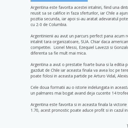
Argentina este favorita acestei intalniri, fiind una di
reusit sa se califice in faza sferturilor, iar Chile a a
pozitia secunda, iar apoi si-au aratat adevaratul poten
cu 2-0 de Columbia.
Argentinienii au avut un parcurs perfect pana acum re
intalnit tara organizatoare, SUA. Chiar daca americani
competitei. Lionel Messi, Ezequiel Lavezzi si Gonzalo 
diferenta sa fie mult mai mica.
Argentina a avut o prestatie foarte buna si la editia p
gazduit de Chile iar aceasta finala va avea loc pe ter
poate folosi in aceasta partide pe Arturo Vidal, Alex
Cele doua formatii au o istorie indelungata in aceasta
un palmares mai bogat avand deja cucerite 14 trofe
Argentina este favorita si in aceasta finala la victor
1.70, acest pronostic poate aduce profit si in cazul 