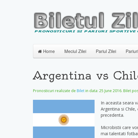
Home
Meciul Zilei
Pariul Zilei
Pariur
Argentina vs Chil
Pronosticuri realizate de
Bilet
in data:
25 June 2016
. Bilet po
In aceasta seara v
Argentina si Chile, 
precedenta.
Microbistii care vo
mai talentati fotba